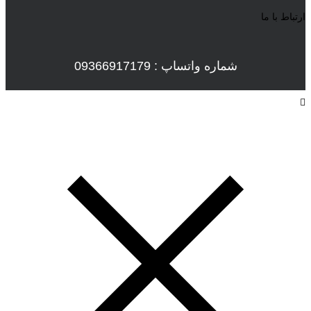
ارتباط با ما
شماره واتساپ : 09366917179