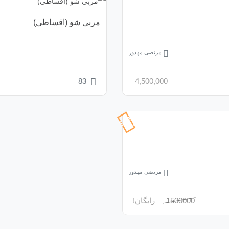
مربی شو (اقساطی)
مرتضی مهدور
83
4,500,000
100%
تخفیف
مرتضی مهدور
1500000
–
رایگان!