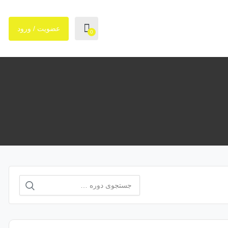
عضویت / ورود
0