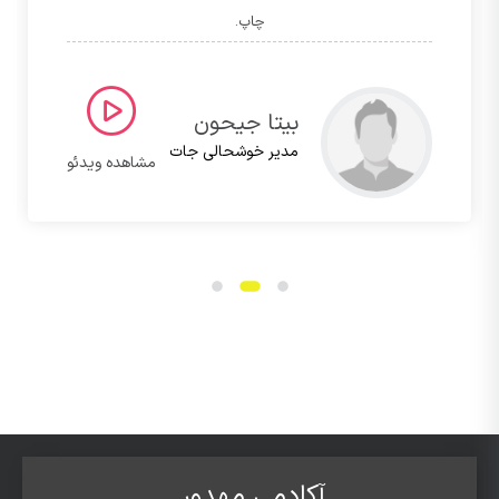
چاپ.
بیتا جیحون
مدیر خوشحالی جات
مشاهده ویدئو
آکادمی مهدور