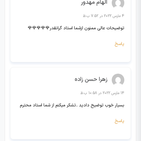
الهام مهدور
4 مارس 2022 در 7:52 ب.ظ
توضیحات عالی ممنون ازشما استاد گرانقدر🌹🌹🌹🌹🌹
پاسخ
زهرا حسن زاده
14 مارس 2022 در 10:58 ب.ظ
بسیار خوب توضیح دادید ..تشکر میکنم از شما استاد محترم
پاسخ