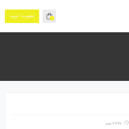
عضویت / ورود
0
7.47k بازدید