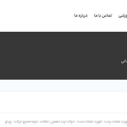
وزشی
تماس با ما
درباره ما
نی
ویت عضلات پشت
،
تقویت عضلات دست
،
حرکات چند مفصلی
،
مقالات
،
نحوه صحیح حرکات
،
ویدئو