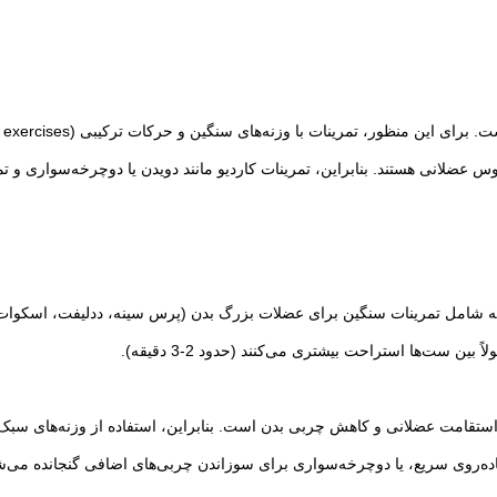
زنه‌های سنگین و حرکات ترکیبی (compound exercises) مانند اسکوات، ددلیفت، و پرس سینه رایج است.
س عضلانی هستند. بنابراین، تمرینات کاردیو مانند دویدن یا دوچرخه‌سواری و تم
رند که شامل تمرینات سنگین برای عضلات بزرگ بدن (پرس سینه، ددلیفت، اسکوا
ین ست‌ها استراحت بیشتری می‌کنند (حدود 2-3 دقیقه).
ستقامت عضلانی و کاهش چربی بدن است. بنابراین، استفاده از وزنه‌های سبک و 
، پیاده‌روی سریع، یا دوچرخه‌سواری برای سوزاندن چربی‌های اضافی گنجانده می‌ش