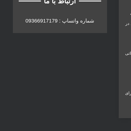
ارتباط با ما
قه
شماره واتساپ : 09366917179
. در
قاتی
این برای