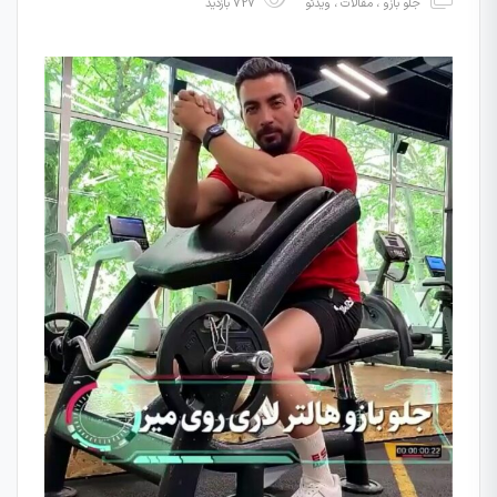
جلو بازو
،
مقالات
،
ویدئو
727 بازدید